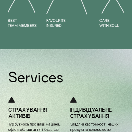
BEST
FAVOURITE
CARE
TEAM MEMBERS
INSURED
WITH SOUL
Services
СТРАХУВАННЯ 
ІНДИВІДУАЛЬНЕ 
АКТИВІВ
СТРАХУВАННЯ
Турбуємось про ваші машини, 
Завдяки кастомності наших 
офіси, обладнання і будь-що 
продуктів допоможемо 