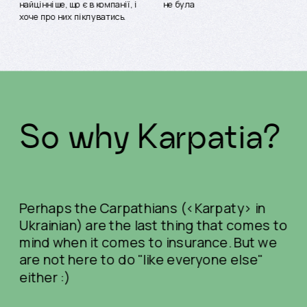
найцінніше, що є в компанії, і 
не була
хоче про них піклуватись.
So why Karpatia?
Perhaps the Carpathians (<Karpaty> in 
Ukrainian) are the last thing that comes to 
mind when it comes to insurance. But we 
are not here to do "like everyone else" 
either :)