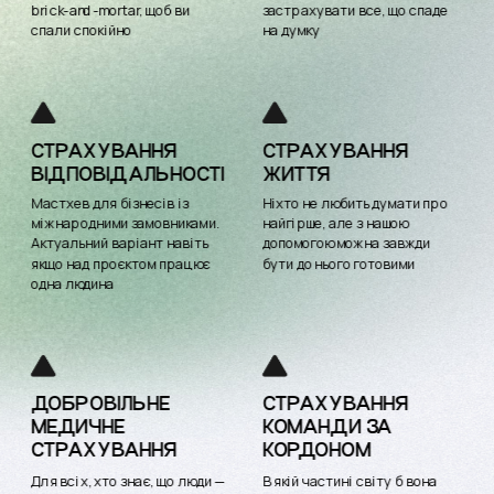
brick-and-mortar, щоб ви 
застрахувати все, що спаде 
спали спокійно
на думку
СТРАХУВАННЯ 
СТРАХУВАННЯ 
ЖИТТЯ
ВІДПОВІДАЛЬНОСТІ
Мастхев для бізнесів із 
Ніхто не любить думати про 
міжнародними замовниками. 
найгірше, але з нашою 
Актуальний варіант навіть 
допомогою можна завжди 
якщо над проєктом працює 
бути до нього готовими
одна людина
ДОБРОВІЛЬНЕ 
СТРАХУВАННЯ 
МЕДИЧНЕ 
КОМАНДИ ЗА 
СТРАХУВАННЯ
КОРДОНОМ
Для всіх, хто знає, що люди — 
В якій частині світу б вона 